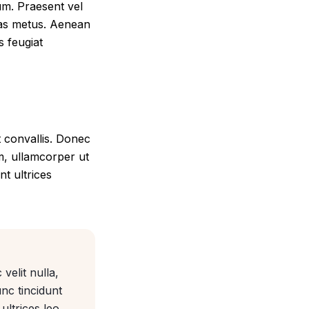
um. Praesent vel
tas metus. Aenean
s feugiat
t convallis. Donec
am, ullamcorper ut
t ultrices
velit nulla,
unc tincidunt
ultrices leo