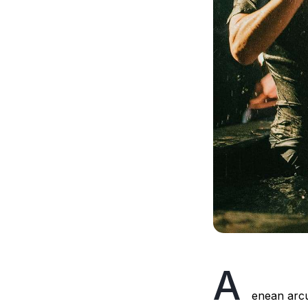
A
enean arcu 