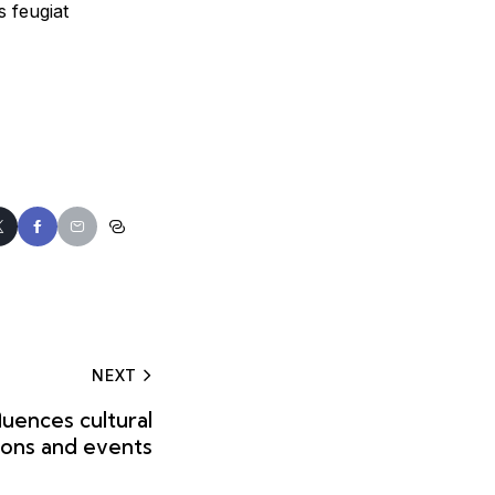
s feugiat
NEXT
luences cultural
ions and events