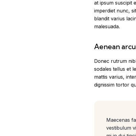
at ipsum suscipit 
imperdiet nunc, s
blandit varius laci
malesuada.
Aenean arcu
Donec rutrum nibh 
sodales tellus et 
mattis varius, int
dignissim tortor qu
Maecenas faci
vestibulum vi
mi in dui tin