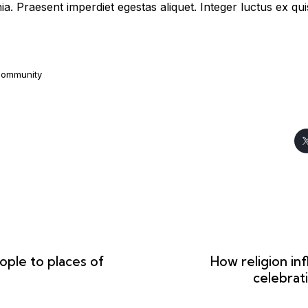
nia. Praesent imperdiet egestas aliquet. Integer luctus ex qui
ommunity
ple to places of
How religion inf
celebrat