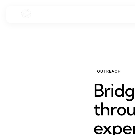
OUTREACH
Bridg
throu
expe