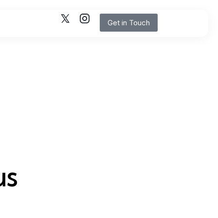
Get in Touch
us