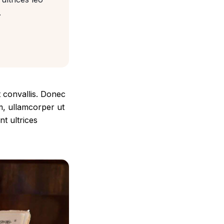
.
t convallis. Donec
am, ullamcorper ut
t ultrices