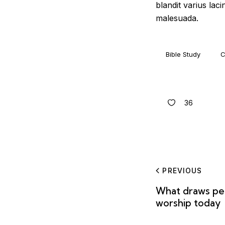
blandit varius laci
malesuada.
Bible Study
C
36
PREVIOUS
What draws peo
worship today