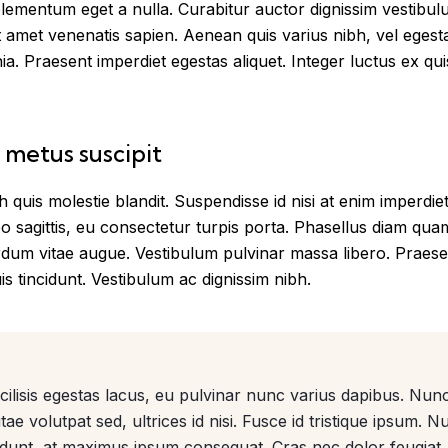
elementum eget a nulla. Curabitur auctor dignissim vestibul
it amet venenatis sapien. Aenean quis varius nibh, vel eges
nia. Praesent imperdiet egestas aliquet. Integer luctus ex qui
 metus suscipit
quis molestie blandit. Suspendisse id nisi at enim imperdie
leo sagittis, eu consectetur turpis porta. Phasellus diam qu
erdum vitae augue. Vestibulum pulvinar massa libero. Praesen
is tincidunt. Vestibulum ac dignissim nibh.
lisis egestas lacus, eu pulvinar nunc varius dapibus. Nunc 
tae volutpat sed, ultrices id nisi. Fusce id tristique ipsum. N
cidunt, at maximus ipsum consequat. Cras nec dolor feugiat, 