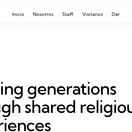
Inicio
Nosotros
Staff
Visitanos
Dar
ing generations
gh shared religio
riences