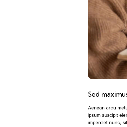
Sed maximus f
Aenean arcu metus,
ipsum suscipit ele
imperdiet nunc, s