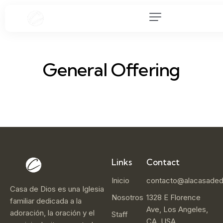
General Offering
Links
Contact
Inicio
contacto@alacasaded
Casa de Dios es una Iglesia
Nosotros
1328 E Florence
familiar dedicada a la
Ave, Los Angeles,
adoración, la oración y el
Staff
CA, USA.